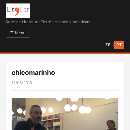
Rede de Literatura Eletrônica Latino-Americana
☰ Menu
ES
PT
|
chicomarinho
17/06/2015