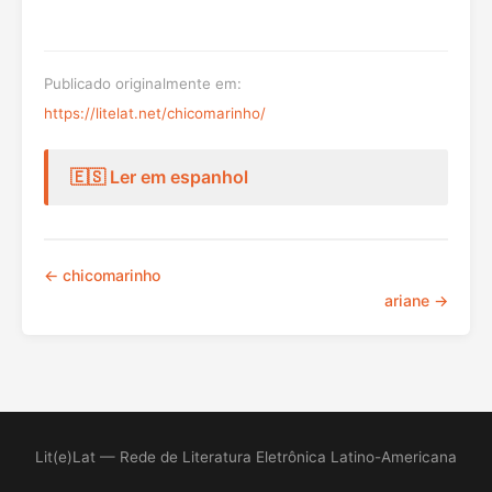
Publicado originalmente em:
https://litelat.net/chicomarinho/
🇪🇸 Ler em espanhol
← chicomarinho
ariane →
Lit(e)Lat — Rede de Literatura Eletrônica Latino-Americana