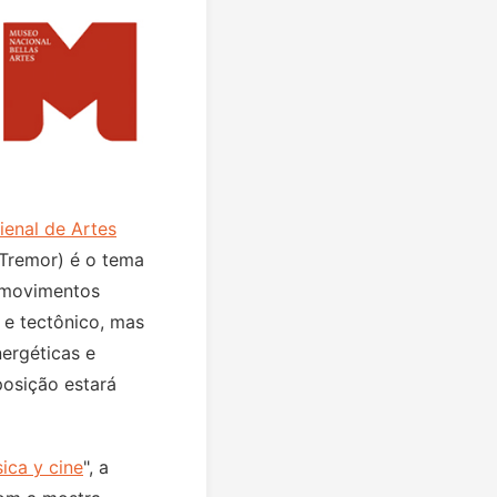
ienal de Artes
(Tremor) é o tema
s movimentos
 e tectônico, mas
ergéticas e
posição estará
sica y cine
", a