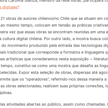
ora Carolina Gainza, membro da rede litElat, participará 
s digitales
".
21 obras de autores chilenos/no Chile que se situam em c
is, ao mesmo tempo, colocam em tensão as práticas criativa
rimeira vez que essas obras se encontram reunidas em uma 
 cultura digital chilena. Por outro lado, a mostra busca co
do movimento produzido pela entrada das tecnologias digi
 mais tradicional que corresponde a formatos e linguagens 
nas artísticas que consideramos nesta exposição ─ literatu
empo, constitui-se como uma mostra que desafia as lingu
abelecidas. Expor esta seleção de obras, dispersas até agor
mite que os "operadores", referindo-nos dessa maneira a
 as obras selecionadas, realizem suas próprias conexões, t
plinas.
plas atividades abertas ao público, assim como chamadas