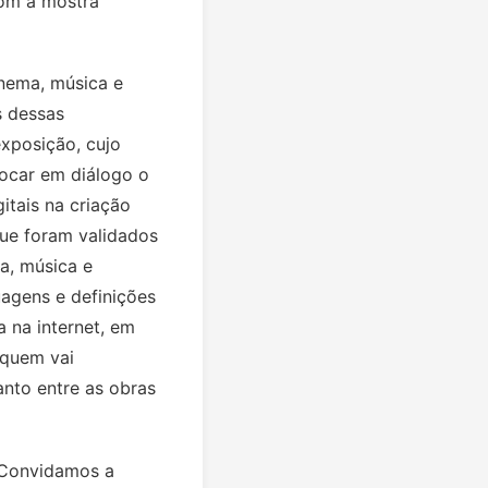
com a mostra
inema, música e
s dessas
exposição, cujo
locar em diálogo o
tais na criação
que foram validados
ra, música e
agens e definições
a na internet, em
 quem vai
anto entre as obras
. Convidamos a