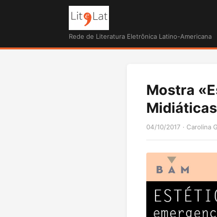
Rede de Literatura Eletrônica Latino-Americana
Mostra «Es
Midiáticas
04/10/2017
·
Carolina 