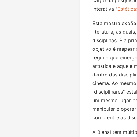
cargo da pesquisad
interativa "
Estética
Esta mostra expõe 
literatura, as qua
disciplinas. É a p
objetivo é mapear a
regime que emerge 
artística e aquele
dentro das discipli
cinema. Ao mesmo t
"disciplinares" est
um mesmo lugar per
manipular e operar
como entre as disci
A Bienal tem múlti