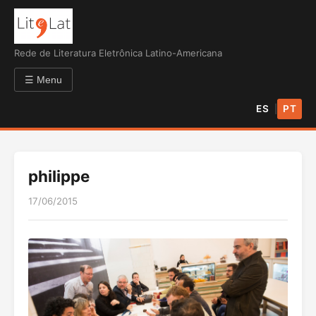
Rede de Literatura Eletrônica Latino-Americana
☰ Menu
ES
PT
|
philippe
17/06/2015