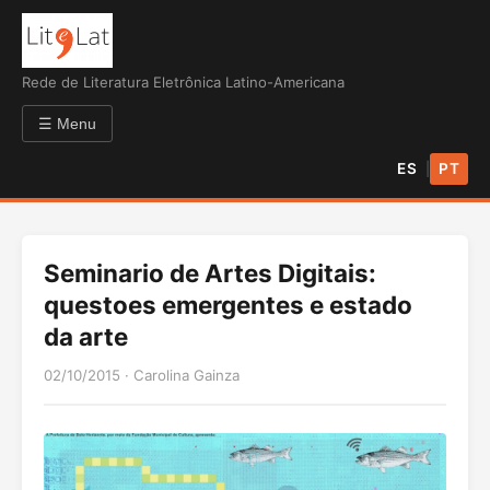
Rede de Literatura Eletrônica Latino-Americana
☰ Menu
ES
PT
|
Seminario de Artes Digitais:
questoes emergentes e estado
da arte
02/10/2015
·
Carolina Gainza