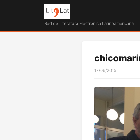
Red de Literatura Electrónica Latinoamericana
chicomar
17/06/2015