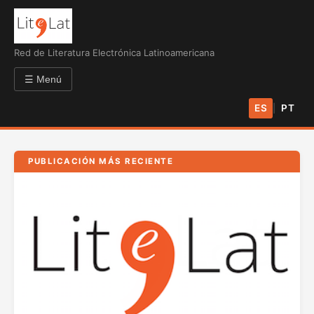
Red de Literatura Electrónica Latinoamericana
☰ Menú
ES
PT
|
PUBLICACIÓN MÁS RECIENTE