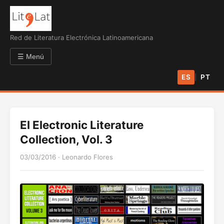
Red de Literatura Electrónica Latinoamericana
☰ Menú
ES
PT
|
El Electronic Literature
Collection, Vol. 3
03/03/2016
·
Leonardo Flores