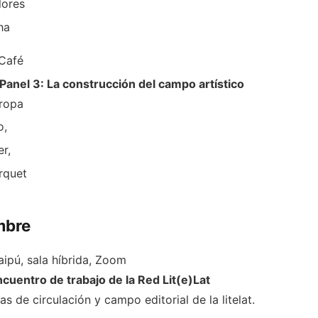
lores
ha
 Café
Panel 3: La construcción del campo artístico
ropa
o,
r,
rquet
mbre
pú, sala híbrida, Zoom
cuentro de trabajo de la Red Lit(e)Lat
s de circulación y campo editorial de la litelat.