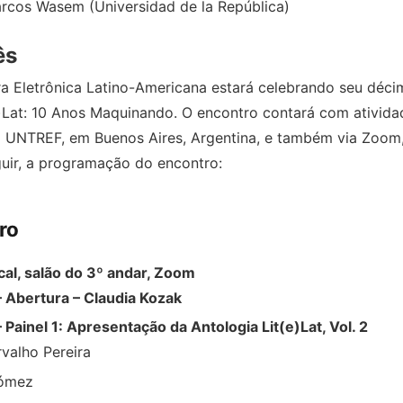
rcos Wasem (Universidad de la República)
ês
ra Eletrônica Latino-Americana estará celebrando seu déci
)Lat: 10 Anos Maquinando. O encontro contará com atividad
 UNTREF, em Buenos Aires, Argentina, e também via Zoom,
uir, a programação do encontro:
ro
cal, salão do 3º andar, Zoom
– Abertura – Claudia Kozak
 Painel 1: Apresentação da Antologia Lit(e)Lat, Vol. 2
rvalho Pereira
Gómez