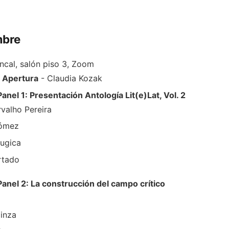
mbre
cal, salón piso 3, Zoom
-
Apertura
- Claudia Kozak
Panel 1: Presentación Antología Lit(e)Lat, Vol. 2
rvalho Pereira
Gómez
ugica
rtado
Panel 2: La construcción del campo crítico
inza