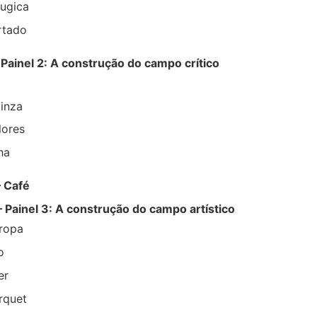
ugica
rtado
 Painel 2: A construção do campo crítico
inza
lores
ha
– Café
– Painel 3: A construção do campo artístico
ropa
o
er
rquet