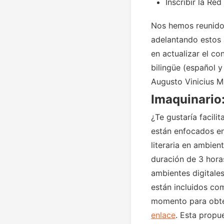
Inscribir la Re
Nos hemos reunido
adelantando estos 
en actualizar el c
bilingüe (español y
Augusto Vinicius M
Imaquinario:
¿Te gustaría facili
están enfocados en 
literaria en ambien
duración de 3 horas.
ambientes digitale
están incluidos com
momento para obten
enlace
. Esta propu