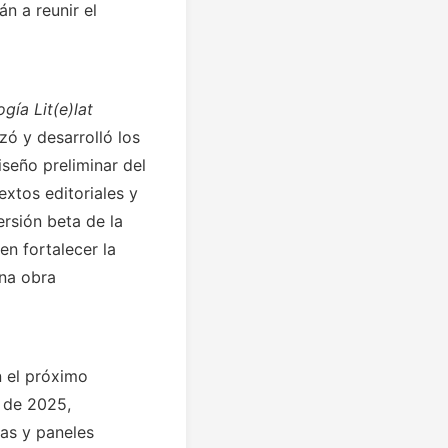
án a reunir el
gía Lit(e)lat
zó y desarrolló los
iseño preliminar del
extos editoriales y
rsión beta de la
en fortalecer la
una obra
n el próximo
o de 2025,
sas y paneles