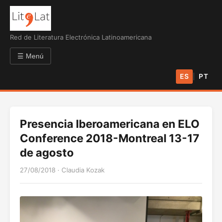
Red de Literatura Electrónica Latinoamericana
☰ Menú
ES
PT
|
Presencia Iberoamericana en ELO
Conference 2018-Montreal 13-17
de agosto
27/08/2018
·
Claudia Kozak