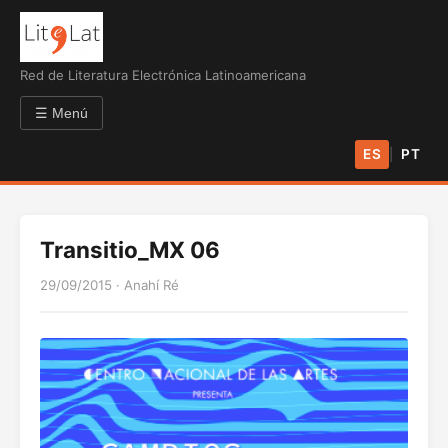
Red de Literatura Electrónica Latinoamericana
☰ Menú
ES
PT
|
Transitio_MX 06
29/09/2015
·
Anahí Ré